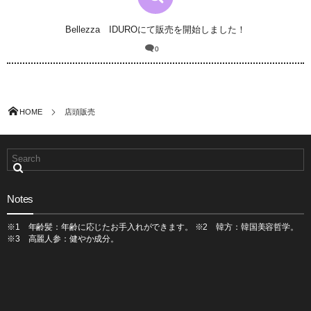
Bellezza IDUROにて販売を開始しました！
0
HOME
店頭販売
Notes
※1 年齢髪：年齢に応じたお手入れができます。 ※2 韓方：韓国美容哲学。
※3 高麗人参：健やか成分。